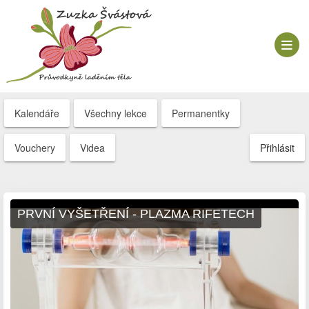
Kalendáře
Všechny lekce
Permanentky
Vouchery
Videa
Přihlásit
PRVNÍ VYŠETŘENÍ - PLAZMA RIFETECH