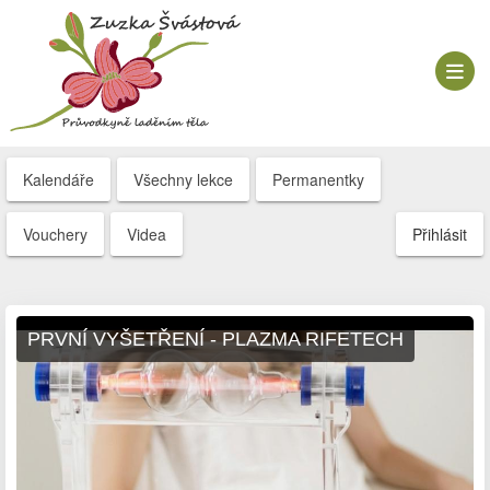
Kalendáře
Všechny lekce
Permanentky
Vouchery
Videa
Přihlásit
PRVNÍ VYŠETŘENÍ - PLAZMA RIFETECH